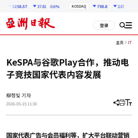
코
인
6258.57
37.81
-0.6%
798.8
2.87
-0.36%
KOSDAQ
정
보
all
登录
搜
men
索
主页
IT
KeSPA与谷歌Play合作，推动电
子竞技国家代表内容发展
柳청빛 기자
2026-05-15 11:30
分
打
调
享
印
整
文
大
章
小
国家代表广告与会员福利等，扩大平台联动营销