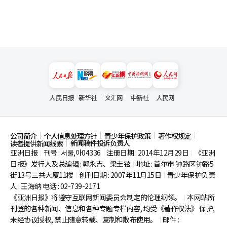
人民日报
新华社
文汇网
中新社
人民网
公司简介
个人信息处理方针
青少年保护政策
著作权规定
新闻稿件投诉负责人
读者提供新闻线索
亚洲日报
刊号 : 서울,아04336
注册日期 : 2014年12月29日
《亚洲
|
|
|
日报》发行人及总编辑 : 郭永吉、梁圭铉
地址 : 首尔市
钟路区钟路5
|
街13号三共大厦11楼
创刊日期 : 2007年11月15日
青少年保护负责
|
|
人 : 王海纳 电话 : 02-739-2171
《亚洲日报》将遵守互联网新闻委员会制定的伦理纲领。
本网站所
|
刊登的各种新闻、信息和各种专题专栏内容, 均受《著作权法》
保护,
未经协议授权, 禁止随意转载、复制和散布使用。
邮件 :
|