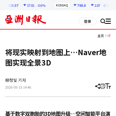
코
인
6258.57
37.81
-0.6%
798.8
2.87
-0.36%
KOSDAQ
정
보
all
登录
搜
men
索
主页
IT
将现实映射到地图上…Naver地
图实现全景3D
柳청빛 기자
2026-05-15 14:46
分
打
调
享
印
整
文
大
章
小
基于数字双胞胎的3D地图升级…空间智能平台演