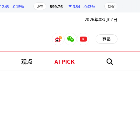
8
-0.15%
899.76
3.84
-0.43%
210.96
0.
JPY
CNY
2026年08月07日
登录
weibo
weixin
youtube
观点
AI PICK
搜
索