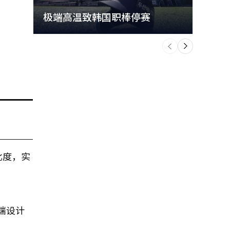
极端高温致韩国职棒停赛
首尔
个
前
一
下
比度，实
高端设计