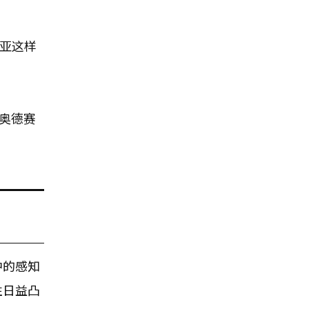
利亚这样
“奥德赛
中的感知
性日益凸