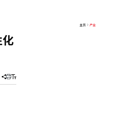
主页
产业
性化
分
打
调
享
印
整
文
大
章
小