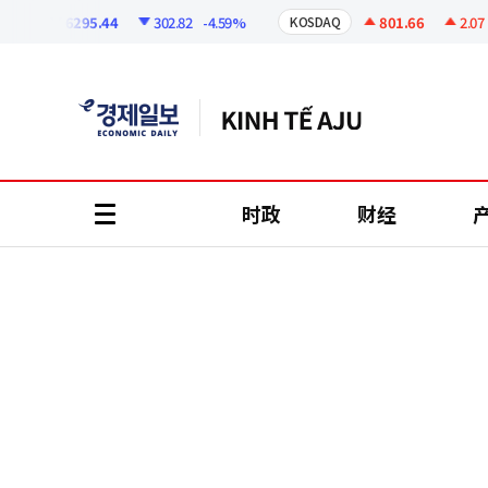
코
인
6295.44
302.82
-4.59%
801.66
2.07
+0
KOSDAQ
정
보
时政
财经
all
menu