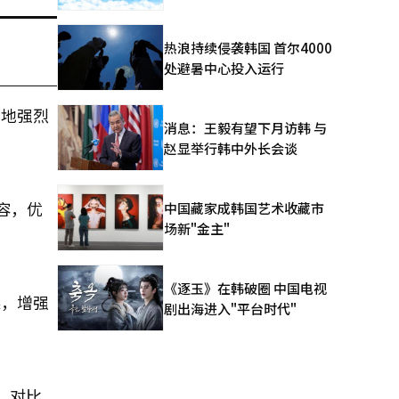
热浪持续侵袭韩国 首尔4000
处避暑中心投入运行
当地强烈
消息：王毅有望下月访韩 与
赵显举行韩中外长会谈
内容，优
中国藏家成韩国艺术收藏市
场新"金主"
《逐玉》在韩破圈 中国电视
果，增强
剧出海进入"平台时代"
、对比