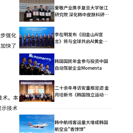
爱敬产业携手复旦大学张江
研究院 深化韩中皮肤科研合
作
李在明发布《旧金山AI宣
一步强化
言》将与全球共启AI黄金时
，加快了
代
韩国国民年金参与投资中国
自动驾驶企业Momenta
二十余年寻访安重根足迹 金
月培新书《韩国独立运动圣
技术。本
地：向旅顺口追问历史》出
显示技术
版
韩中航线客运量大增成韩国
航空业"香饽饽"