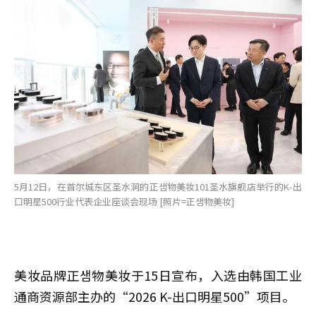
5月12日，在首尔城东区圣水洞的正샘物美妆101圣水旗舰店举行的K-出
口明星500行业代表企业座谈会现场 [照片=正샘物美妆]
美妆品牌正샘物美妆于15日宣布，入选由韩国工业
通商资源部主办的“2026 K-出口明星500”项目。