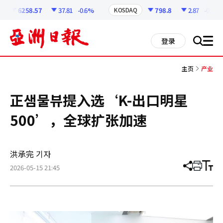
코
인
6258.57
37.81
-0.6%
798.8
2.87
-0.36%
KOSDAQ
정
보
all
登录
搜
men
索
主页
产业
正샘물뷰提入选‘K-出口明星
500’，全球扩张加速
洪承完 기자
2026-05-15 21:45
分
打
调
享
印
整
文
大
章
小