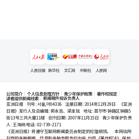
人民日报
新华社
文汇网
中新社
人民网
公司简介
个人信息处理方针
青少年保护政策
著作权规定
新闻稿件投诉负责人
读者提供新闻线索
亚洲日报
刊号 : 서울,아04336
注册日期 : 2014年12月29日
《亚洲
|
|
|
日报》发行人及总编辑 : 郭永吉、梁圭铉
地址 : 首尔市
钟路区钟路5
|
街13号三共大厦11楼
创刊日期 : 2007年11月15日
青少年保护负责
|
|
人 : 王海纳 电话 : 02-739-2171
《亚洲日报》将遵守互联网新闻委员会制定的伦理纲领。
本网站所
|
刊登的各种新闻、信息和各种专题专栏内容, 均受《著作权法》
保护,