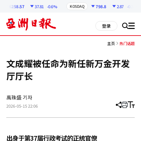
코
인
6258.57
37.81
-0.6%
798.8
2.87
-0.36%
KOSDAQ
정
보
all
登录
搜
men
索
主页
热门话题
文成耀被任命为新任新万金开发
厅厅长
禹珠盛 기자
2026-05-15 22:06
分
打
调
享
印
整
文
大
章
小
出身于第37届行政考试的正统官僚