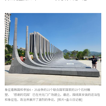
象征着韩国和参加6·25战争的22个联合国军国家的23个石材雕
塑，‘感谢的花园’已在光化门广场建立。最近，围绕其安装的适当性
和象征性，政治界展开了激烈的争论。[照片=金斗日记者]