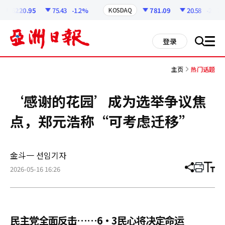
코
인
6220.95
75.43
-1.2%
781.09
20.58
-2.57%
KOSDAQ
정
보
all
登录
搜
men
索
主页
热门话题
‘感谢的花园’成为选举争议焦
点，郑元浩称“可考虑迁移”
金斗一 선임기자
2026-05-16 16:26
分
打
调
享
印
整
文
大
章
小
民主党全面反击……6·3民心将决定命运