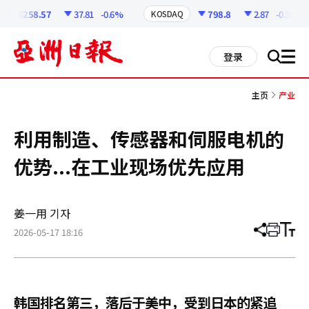
코
인
6258.57
37.81
-0.6%
798.8
2.87
-0.36%
KOSDAQ
정
보
all
登录
搜
men
索
主页
产业
利用制造、传感器和伺服电机的
优势...在工业现场优先应用
姜一用 기자
2026-05-17 18:16
分
打
调
享
印
整
文
大
章
小
韩国排名第三，落后于美中，受到日本的紧追