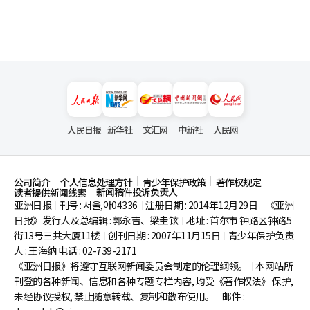
人民日报
新华社
文汇网
中新社
人民网
公司简介
个人信息处理方针
青少年保护政策
著作权规定
新闻稿件投诉负责人
读者提供新闻线索
亚洲日报
刊号 : 서울,아04336
注册日期 : 2014年12月29日
《亚洲
|
|
|
日报》发行人及总编辑 : 郭永吉、梁圭铉
地址 : 首尔市
钟路区钟路5
|
街13号三共大厦11楼
创刊日期 : 2007年11月15日
青少年保护负责
|
|
人 : 王海纳 电话 : 02-739-2171
《亚洲日报》将遵守互联网新闻委员会制定的伦理纲领。
本网站所
|
刊登的各种新闻、信息和各种专题专栏内容, 均受《著作权法》
保护,
未经协议授权, 禁止随意转载、复制和散布使用。
邮件 :
|