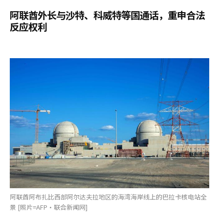
阿联酋外长与沙特、科威特等国通话，重申合法
反应权利
阿联酋阿布扎比西部阿尔达夫拉地区的海湾海岸线上的巴拉卡核电站全
景 [照片=AFP·联合新闻网]