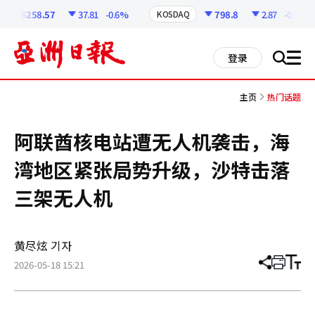
코
인
6258.57
37.81
-0.6%
798.8
2.87
-0.36%
KOSDAQ
정
보
all
登录
搜
men
索
主页
热门话题
阿联酋核电站遭无人机袭击，海
湾地区紧张局势升级，沙特击落
三架无人机
黄尽炫 기자
2026-05-18 15:21
分
打
调
享
印
整
文
大
章
小