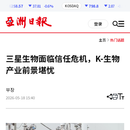
코
인
6258.57
37.81
-0.6%
798.8
2.87
-0.36%
KOSDAQ
정
보
all
登录
搜
men
索
主页
热门话题
三星生物面临信任危机，K-生物
产业前景堪忧
부장
2026-05-18 15:40
分
打
调
享
印
整
文
大
章
小