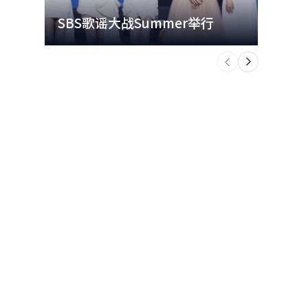
SBS歌谣大战Summer举行
玩水
个
前
一
下