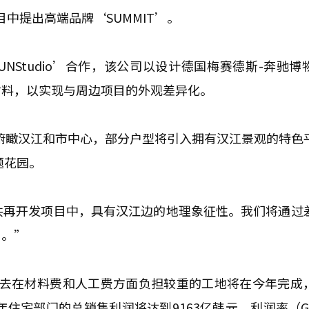
目中提出高端品牌‘SUMMIT’。
Studio’合作，该公司以设计德国梅赛德斯-奔驰博
材料，以实现与周边项目的外观差异化。
够俯瞰汉江和市中心，部分户型将引入拥有汉江景观的特色
题花园。
公共再开发项目中，具有汉江边的地理象征性。我们将通过
目。”
过去在材料费和人工费方面负担较重的工地将在今年完成
年住宅部门的总销售利润将达到9163亿韩元，利润率（G