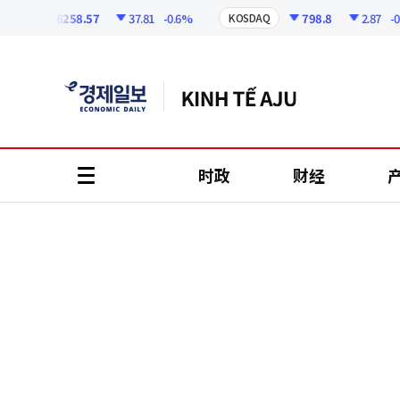
코
인
6258.57
37.81
-0.6%
798.8
2.87
-0.36
I
KOSDAQ
정
보
时政
财经
all
menu