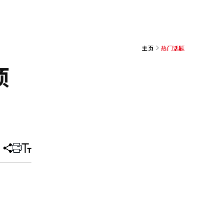
主页
热门话题
项
分
打
调
享
印
整
文
大
章
小