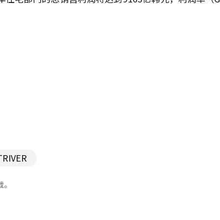
TRIVER
载。