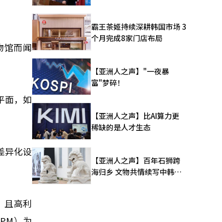
霸王茶姬持续深耕韩国市场 3
个月完成8家门店布局
物馆而闻
【亚洲人之声】"一夜暴
富"梦碎！
平面，如
【亚洲人之声】比AI算力更
稀缺的是人才生态
差异化设
【亚洲人之声】百年石狮跨
海归乡 文物共情续写中韩人
文新篇
，且高利
PM）为