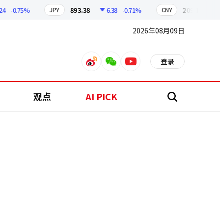
-0.75%
893.38
6.38
-0.71%
209.17
1.79
JPY
CNY
2026年08月09日
登录
weibo
weixin
youtube
观点
AI PICK
搜
索