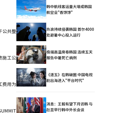
韩中航线客运量大增成韩国
航空业"香饽饽"
热浪持续侵袭韩国 首尔4000
于公共整
处避暑中心投入运行
极端高温席卷韩国 连续五天
终施工公
报告中暑死亡病例
《逐玉》在韩破圈 中国电视
剧出海进入"平台时代"
工费用为
消息：王毅有望下月访韩 与
赵显举行韩中外长会谈
MMIT