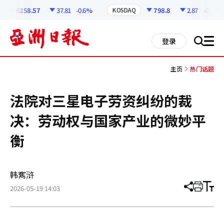
코
인
6258.57
37.81
-0.6%
798.8
2.87
-0.36%
KOSDAQ
정
보
all
登录
搜
men
索
主页
热门话题
法院对三星电子劳资纠纷的裁
决：劳动权与国家产业的微妙平
衡
韩寯浒
2026-05-19 14:03
分
打
调
享
印
整
文
大
章
小