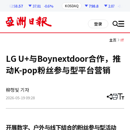
코
인
6258.57
37.81
-0.6%
798.8
2.87
-0.36%
KOSDAQ
정
보
all
登录
搜
men
索
主页
IT
LG U+与Boynextdoor合作，推
动K-pop粉丝参与型平台营销
柳청빛 기자
2026-05-19 09:28
分
打
调
享
印
整
文
大
章
小
开展数字、户外与线下结合的粉丝参与型活动