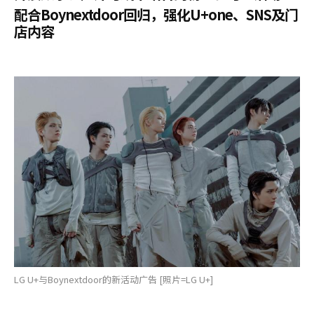
配合Boynextdoor回归，强化U+one、SNS及门
店内容
LG U+与Boynextdoor的新活动广告 [照片=LG U+]