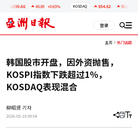
코
인
6299.66
40.89
+0.65%
854.62
55.81
+6.
KOSDAQ
정
보
all
登录
搜
men
索
主页
热门话题
韩国股市开盘，因外资抛售，
KOSPI指数下跌超过1%，
KOSDAQ表现混合
柳昭贤 기자
2026-05-19 09:54
分
打
调
享
印
整
文
大
章
小