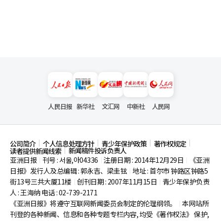
人民日报
新华社
文汇网
中新社
人民网
公司简介
个人信息处理方针
青少年保护政策
著作权规定
新闻稿件投诉负责人
读者提供新闻线索
亚洲日报
刊号 : 서울,아04336
注册日期 : 2014年12月29日
《亚洲
|
|
|
日报》发行人及总编辑 : 郭永吉、梁圭铉
地址 : 首尔市
钟路区钟路5
|
街13号三共大厦11楼
创刊日期 : 2007年11月15日
青少年保护负责
|
|
人 : 王海纳 电话 : 02-739-2171
《亚洲日报》将遵守互联网新闻委员会制定的伦理纲领。
本网站所
|
刊登的各种新闻、信息和各种专题专栏内容, 均受《著作权法》
保护,