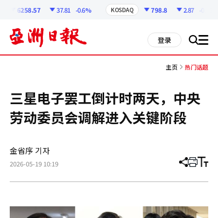
코
인
6258.57
37.81
-0.6%
798.8
2.87
-0.36%
KOSDAQ
정
보
all
登录
搜
men
索
主页
热门话题
三星电子罢工倒计时两天，中央
劳动委员会调解进入关键阶段
金省序 기자
2026-05-19 10:19
分
打
调
享
印
整
文
大
章
小