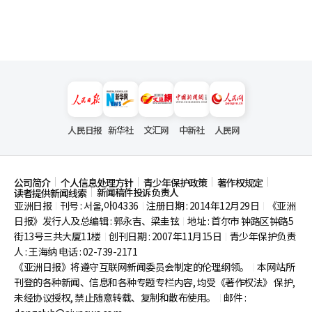
人民日报
新华社
文汇网
中新社
人民网
公司简介
个人信息处理方针
青少年保护政策
著作权规定
新闻稿件投诉负责人
读者提供新闻线索
亚洲日报
刊号 : 서울,아04336
注册日期 : 2014年12月29日
《亚洲
|
|
|
日报》发行人及总编辑 : 郭永吉、梁圭铉
地址 : 首尔市
钟路区钟路5
|
街13号三共大厦11楼
创刊日期 : 2007年11月15日
青少年保护负责
|
|
人 : 王海纳 电话 : 02-739-2171
《亚洲日报》将遵守互联网新闻委员会制定的伦理纲领。
本网站所
|
刊登的各种新闻、信息和各种专题专栏内容, 均受《著作权法》
保护,
未经协议授权, 禁止随意转载、复制和散布使用。
邮件 :
|