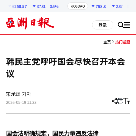
코
인
6258.57
37.81
-0.6%
798.8
2.87
-0.36%
KOSDAQ
정
보
all
登录
搜
men
索
主页
热门话题
韩民主党呼吁国会尽快召开本会
议
宋承炫 기자
2026-05-19 11:33
分
打
调
享
印
整
文
大
章
小
国会法明确规定，国民力量违反法律