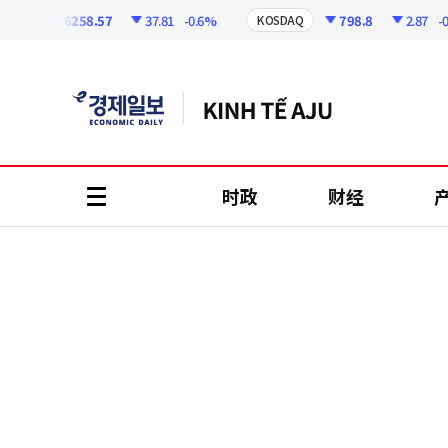
코
인
6258.57
37.81
-0.6%
798.8
2.87
-0.36
I
KOSDAQ
정
보
时政
财经
all
menu