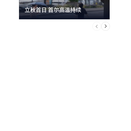
立秋首日 首尔高温持续
极端
个
前
一
下