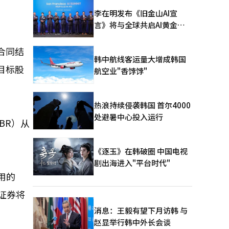
李在明发布《旧金山AI宣
言》将与全球共启AI黄金时
代
合同结
韩中航线客运量大增成韩国
目标股
航空业"香饽饽"
热浪持续侵袭韩国 首尔4000
处避暑中心投入运行
BR）从
《逐玉》在韩破圈 中国电视
剧出海进入"平台时代"
用的
证券将
消息：王毅有望下月访韩 与
赵显举行韩中外长会谈