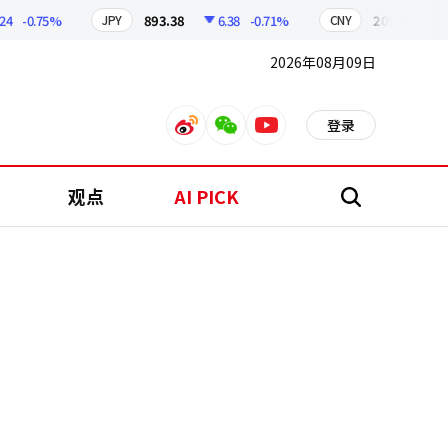
-0.75%
893.38
6.38
-0.71%
209.17
1.79
JPY
CNY
2026年08月09日
登录
weibo
weixin
youtube
观点
AI PICK
搜
索