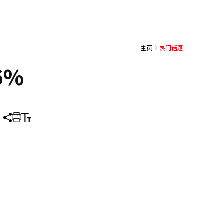
主页
热门话题
6%
分
打
调
享
印
整
文
大
章
小