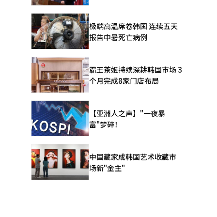
极端高温席卷韩国 连续五天
报告中暑死亡病例
霸王茶姬持续深耕韩国市场 3
个月完成8家门店布局
【亚洲人之声】"一夜暴
富"梦碎！
中国藏家成韩国艺术收藏市
场新"金主"