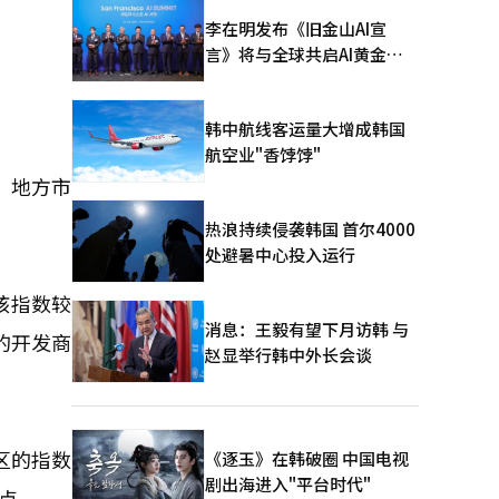
李在明发布《旧金山AI宣
言》将与全球共启AI黄金时
代
韩中航线客运量大增成韩国
航空业"香饽饽"
，地方市
热浪持续侵袭韩国 首尔4000
处避暑中心投入运行
该指数较
消息：王毅有望下月访韩 与
场的开发商
赵显举行韩中外长会谈
区的指数
《逐玉》在韩破圈 中国电视
剧出海进入"平台时代"
2点。