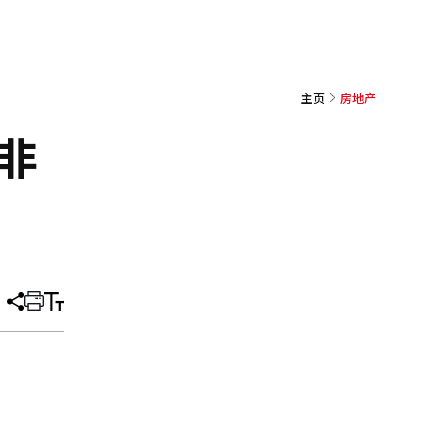
主页
房地产
非
分
打
调
享
印
整
文
大
章
小