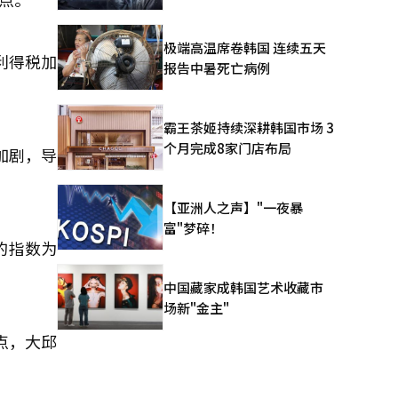
极端高温席卷韩国 连续五天
利得税加
报告中暑死亡病例
霸王茶姬持续深耕韩国市场 3
个月完成8家门店布局
加剧，导
【亚洲人之声】"一夜暴
富"梦碎！
的指数为
中国藏家成韩国艺术收藏市
场新"金主"
5点，大邱