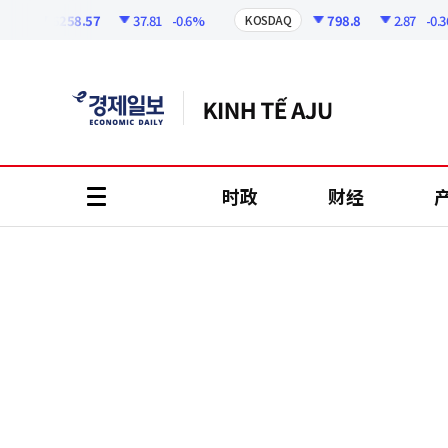
코
인
6258.57
37.81
-0.6%
798.8
2.87
-0.36%
KOSDAQ
정
보
时政
财经
all
menu