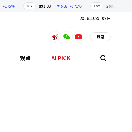
.75%
893.38
6.38
-0.71%
209.17
1.79
JPY
CNY
2026年08月08日
登录
weibo
weixin
youtube
观点
AI PICK
搜
索