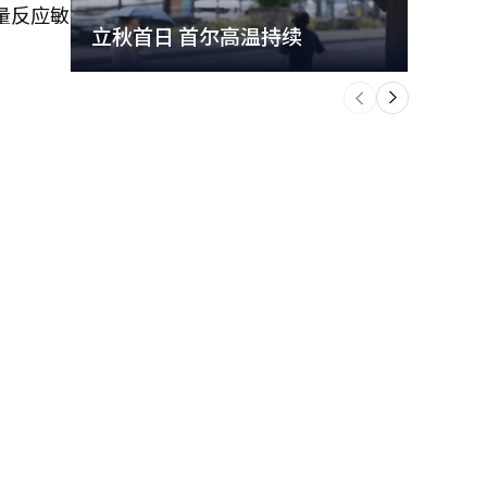
量反应敏
立秋首日 首尔高温持续
极端
个
前
一
下