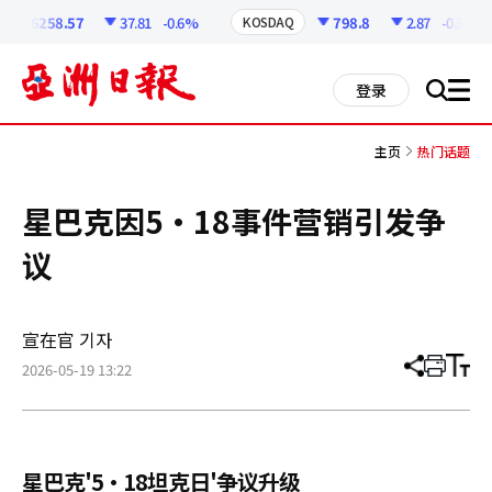
코
인
6258.57
37.81
-0.6%
798.8
2.87
-0.36%
KOSDAQ
정
보
all
登录
搜
men
索
主页
热门话题
星巴克因5·18事件营销引发争
议
宣在官 기자
2026-05-19 13:22
分
打
调
享
印
整
文
大
章
小
星巴克'5·18坦克日'争议升级