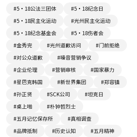
#5·18公法三团体
#5·18纪念日
#5·18民主化运动
#光州民主化运动
#5·18纪念基金会
#5·18伤者会
#金秀完
#光州道歉访问
#门前拒绝
#对公众道歉
#噪音营销争议
#企业伦理
#营销审核
#国家暴力
#星巴克韩国
#新世界集团
#郑容镇
#孙正贤
#SCK公司
#坦克日
#桌上啪
#朴钟哲烈士
#五月记忆保存所
#真相调查
#品牌抵制
#历史认知
#五月精神