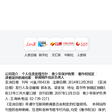
人民日报
新华社
文汇网
中新社
人民网
公司简介
个人信息处理方针
青少年保护政策
著作权规定
新闻稿件投诉负责人
读者提供新闻线索
亚洲日报
刊号 : 서울,아04336
注册日期 : 2014年12月29日
《亚洲
|
|
|
日报》发行人及总编辑 : 郭永吉、梁圭铉
地址 : 首尔市
钟路区钟路5
|
街13号三共大厦11楼
创刊日期 : 2007年11月15日
青少年保护负责
|
|
人 : 王海纳 电话 : 02-739-2171
《亚洲日报》将遵守互联网新闻委员会制定的伦理纲领。
本网站所
|
刊登的各种新闻、信息和各种专题专栏内容, 均受《著作权法》
保护,