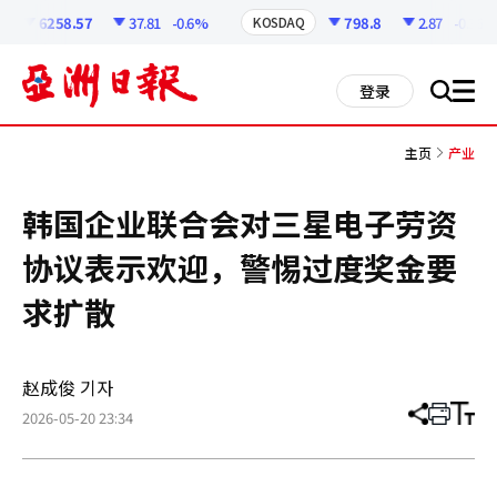
코
인
6258.57
37.81
-0.6%
798.8
2.87
-0.36%
KOSDAQ
정
보
all
登录
搜
men
索
主页
产业
韩国企业联合会对三星电子劳资
协议表示欢迎，警惕过度奖金要
求扩散
赵成俊 기자
2026-05-20 23:34
分
打
调
享
印
整
文
大
章
小