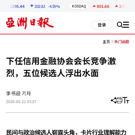
코
인
6295.44
302.82
-4.59%
801.66
2.07
+0.2
KOSDAQ
정
보
all
登录
搜
men
索
主页
热门话题
下任信用金融协会会长竞争激
烈，五位候选人浮出水面
李书迎 기자
2026-05-21 03:37
分
打
调
享
印
整
文
大
章
小
民间与政治候选人崭露头角，卡片行业理解能力