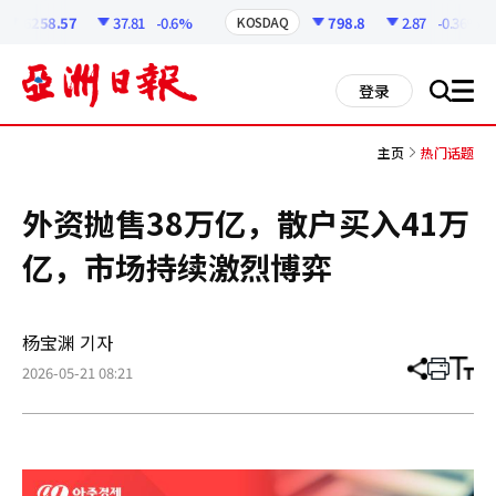
코
인
6258.57
37.81
-0.6%
798.8
2.87
-0.36%
KOSDAQ
정
보
all
登录
搜
men
索
主页
热门话题
外资抛售38万亿，散户买入41万
亿，市场持续激烈博弈
杨宝渊 기자
2026-05-21 08:21
分
打
调
享
印
整
文
大
章
小