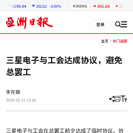
코
인
6295.44
302.82
-4.59%
801.66
2.07
+0
KOSDAQ
정
보
all
登录
搜
men
索
主页
热门话题
三星电子与工会达成协议，避免
总罢工
李在镐
2026-05-21 13:18
分
打
调
享
印
整
文
大
章
小
三星电子与工会在总罢工前夕达成了临时协议。协