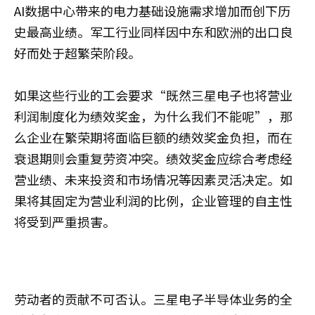
AI数据中心带来的电力基础设施需求增加而创下历
史最高业绩。军工行业同样因中东和欧洲的出口良
好而处于超繁荣阶段。
如果这些行业的工会要求“既然三星电子也将营业
利润制度化为绩效奖金，为什么我们不能呢”，那
么企业在繁荣期将面临巨额的绩效奖金负担，而在
衰退期则会重复劳资冲突。绩效奖金应综合考虑经
营业绩、未来投资和市场情况等因素灵活决定。如
果将其固定为营业利润的比例，企业管理的自主性
将受到严重损害。
劳动者的贡献不可否认。三星电子半导体业务的全