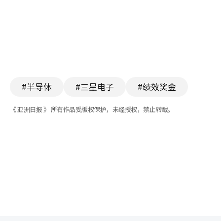
#半导体
#三星电子
#绩效奖金
《 亚洲日报 》 所有作品受版权保护，未经授权，禁止转载。