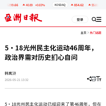
코
인
6299.66
40.89
+0.65%
854.62
55.81
+6.9
KOSDAQ
정
보
all
登录
搜
men
索
主页
热门话题
5·18光州民主化运动46周年，
政治界需对历史扪心自问
韩寯浒
2026-05-21 13:32
分
打
调
享
印
整
文
大
章
小
5·18光州民主化运动已经迎来了第46周年，但在