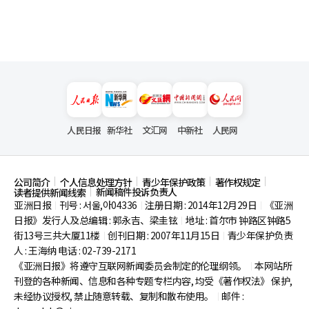
人民日报
新华社
文汇网
中新社
人民网
公司简介
个人信息处理方针
青少年保护政策
著作权规定
新闻稿件投诉负责人
读者提供新闻线索
亚洲日报
刊号 : 서울,아04336
注册日期 : 2014年12月29日
《亚洲
|
|
|
日报》发行人及总编辑 : 郭永吉、梁圭铉
地址 : 首尔市
钟路区钟路5
|
街13号三共大厦11楼
创刊日期 : 2007年11月15日
青少年保护负责
|
|
人 : 王海纳 电话 : 02-739-2171
《亚洲日报》将遵守互联网新闻委员会制定的伦理纲领。
本网站所
|
刊登的各种新闻、信息和各种专题专栏内容, 均受《著作权法》
保护,
未经协议授权, 禁止随意转载、复制和散布使用。
邮件 :
|