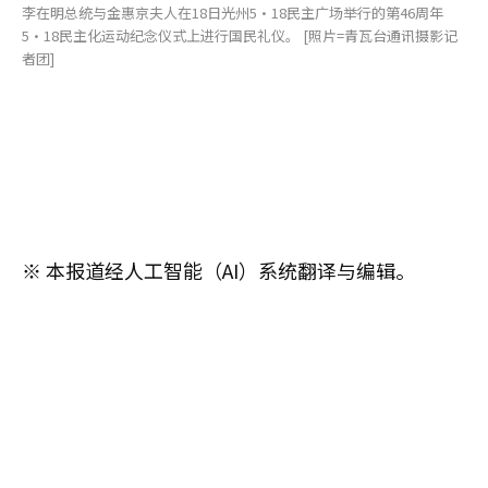
李在明总统与金惠京夫人在18日光州5·18民主广场举行的第46周年
5·18民主化运动纪念仪式上进行国民礼仪。 [照片=青瓦台通讯摄影记
者团]
※ 本报道经人工智能（AI）系统翻译与编辑。