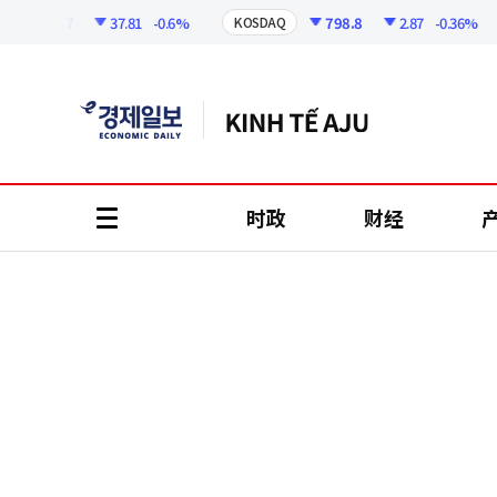
코
인
6258.57
37.81
-0.6%
798.8
2.87
-0.36%
KOSDAQ
정
보
时政
财经
all
menu