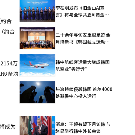
李在明发布《旧金山AI宣
言》将与全球共启AI黄金时
（约合
代
元（约合
二十余年寻访安重根足迹 金
月培新书《韩国独立运动圣
地：向旅顺口追问历史》出
版
韩中航线客运量大增成韩国
154万
航空业"香饽饽"
I设备均
热浪持续侵袭韩国 首尔4000
处避暑中心投入运行
消息：王毅有望下月访韩 与
施将成为
赵显举行韩中外长会谈