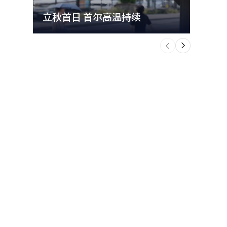
立秋首日 首尔高温持续
极端
个
前
一
下