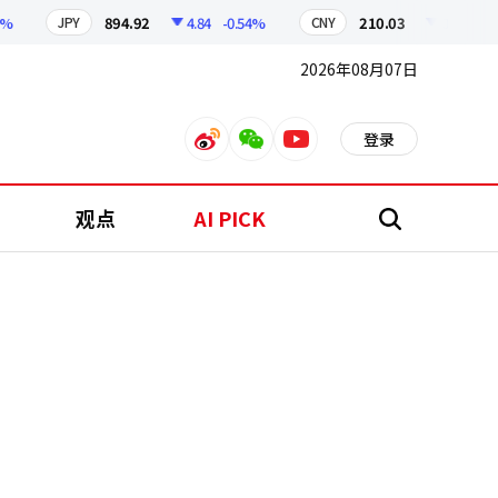
894.92
4.84
-0.54%
210.03
0.93
-0.44%
JPY
CNY
2026年08月07日
登录
weibo
weixin
youtube
观点
AI PICK
搜
索