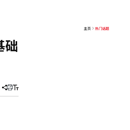
主页
热门话题
基础
分
打
调
享
印
整
文
大
章
小