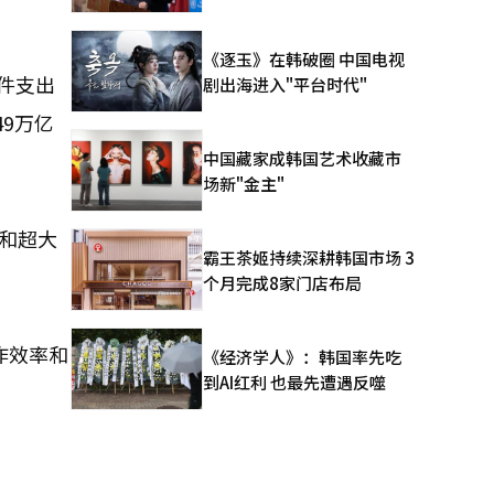
《逐玉》在韩破圈 中国电视
软件支出
剧出海进入"平台时代"
49万亿
中国藏家成韩国艺术收藏市
场新"金主"
司和超大
霸王茶姬持续深耕韩国市场 3
个月完成8家门店布局
作效率和
《经济学人》：韩国率先吃
到AI红利 也最先遭遇反噬