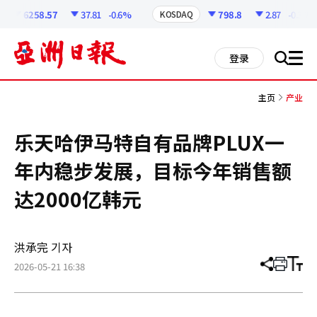
코
인
6258.57
37.81
-0.6%
798.8
2.87
-0.36%
KOSDAQ
정
보
all
登录
搜
men
索
主页
产业
乐天哈伊马特自有品牌PLUX一
年内稳步发展，目标今年销售额
达2000亿韩元
洪承完 기자
2026-05-21 16:38
分
打
调
享
印
整
文
大
章
小