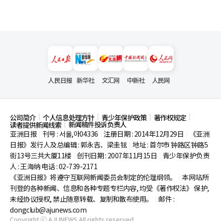
人民日报
新华社
文汇网
中新社
人民网
公司简介
个人信息处理方针
青少年保护政策
著作权规定
新闻稿件投诉负责人
读者提供新闻线索
亚洲日报
刊号 : 서울,아04336
注册日期 : 2014年12月29日
《亚洲
|
|
|
日报》发行人及总编辑 : 郭永吉、梁圭铉
地址 : 首尔市
钟路区钟路5
|
街13号三共大厦11楼
创刊日期 : 2007年11月15日
青少年保护负责
|
|
人 : 王海纳 电话 : 02-739-2171
《亚洲日报》将遵守互联网新闻委员会制定的伦理纲领。
本网站所
|
刊登的各种新闻、信息和各种专题专栏内容, 均受《著作权法》
保护,
未经协议授权, 禁止随意转载、复制和散布使用。
邮件 :
|
dongclub@ajunews.com
Copyright ⓒ AJUNEWS All rights reserved.