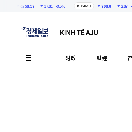
코
인
6258.57
37.81
-0.6%
798.8
2.87
-0.3
PI
KOSDAQ
정
보
时政
财经
all
menu