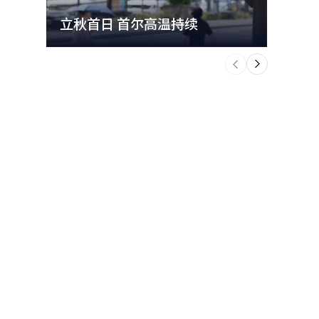
立秋首日 首尔高温持续
极端
个
前
一
下