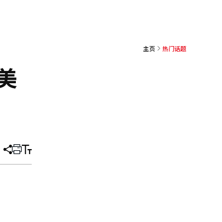
主页
热门话题
美
分
打
调
享
印
整
文
大
章
小