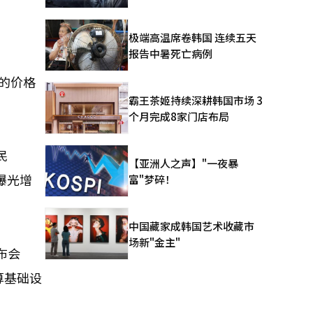
极端高温席卷韩国 连续五天
报告中暑死亡病例
”的价格
霸王茶姬持续深耕韩国市场 3
个月完成8家门店布局
民
【亚洲人之声】"一夜暴
索曝光增
富"梦碎！
中国藏家成韩国艺术收藏市
场新"金主"
布会
算基础设