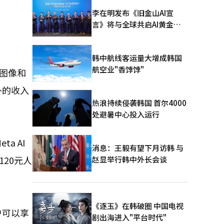
李在明发布《旧金山AI宣
言》将与全球共启AI黄金时
代
韩中航线客运量大增成韩国
航空业"香饽饽"
用图像和
外的收入
热浪持续侵袭韩国 首尔4000
处避暑中心投入运行
a AI
消息：王毅有望下月访韩 与
120元人
赵显举行韩中外长会谈
《逐玉》在韩破圈 中国电视
户可以享
剧出海进入"平台时代"