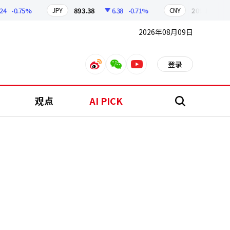
-0.75%
893.38
6.38
-0.71%
209.17
1.79
JPY
CNY
2026年08月09日
登录
weibo
weixin
youtube
观点
AI PICK
搜
索