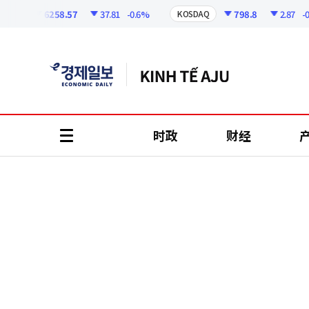
코
인
6258.57
37.81
-0.6%
798.8
2.87
-0.36
I
KOSDAQ
정
보
时政
财经
all
menu