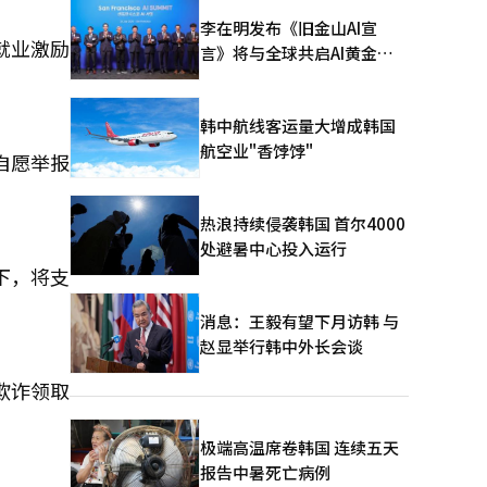
李在明发布《旧金山AI宣
就业激励
言》将与全球共启AI黄金时
代
韩中航线客运量大增成韩国
航空业"香饽饽"
自愿举报
热浪持续侵袭韩国 首尔4000
处避暑中心投入运行
下，将支
消息：王毅有望下月访韩 与
赵显举行韩中外长会谈
欺诈领取
极端高温席卷韩国 连续五天
报告中暑死亡病例