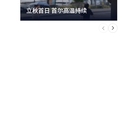
立秋首日 首尔高温持续
极端
个
前
一
下