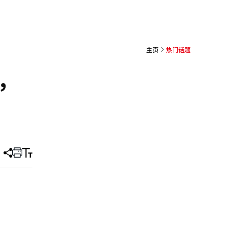
主页
热门话题
，
分
打
调
享
印
整
文
大
章
小