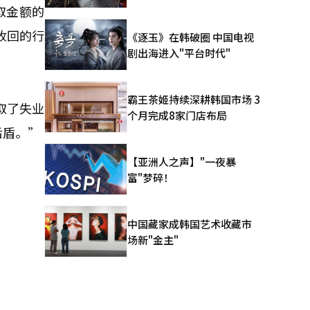
取金额的
收回的行
《逐玉》在韩破圈 中国电视
剧出海进入"平台时代"
霸王茶姬持续深耕韩国市场 3
取了失业
个月完成8家门店布局
后盾。”
【亚洲人之声】"一夜暴
富"梦碎！
中国藏家成韩国艺术收藏市
场新"金主"