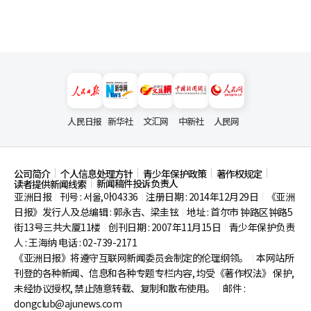
人民日报
新华社
文汇网
中新社
人民网
公司简介
个人信息处理方针
青少年保护政策
著作权规定
新闻稿件投诉负责人
读者提供新闻线索
亚洲日报
刊号 : 서울,아04336
注册日期 : 2014年12月29日
《亚洲
|
|
|
日报》发行人及总编辑 : 郭永吉、梁圭铉
地址 : 首尔市
钟路区钟路5
|
街13号三共大厦11楼
创刊日期 : 2007年11月15日
青少年保护负责
|
|
人 : 王海纳 电话 : 02-739-2171
《亚洲日报》将遵守互联网新闻委员会制定的伦理纲领。
本网站所
|
刊登的各种新闻、信息和各种专题专栏内容, 均受《著作权法》
保护,
未经协议授权, 禁止随意转载、复制和散布使用。
邮件 :
|
dongclub@ajunews.com