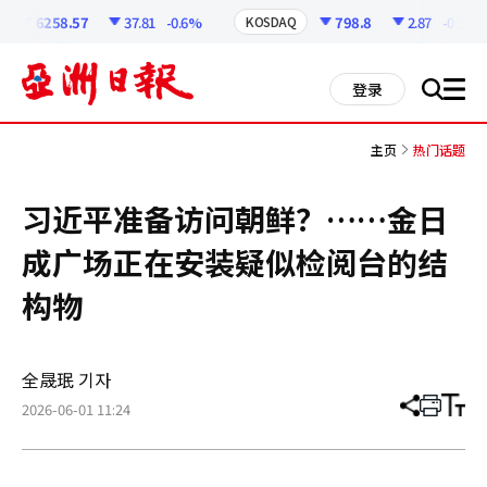
코
인
6258.57
37.81
-0.6%
798.8
2.87
-0.36%
KOSDAQ
정
보
all
登录
搜
men
索
主页
热门话题
习近平准备访问朝鲜？……金日
成广场正在安装疑似检阅台的结
构物
全晟珉 기자
2026-06-01 11:24
分
打
调
享
印
整
文
大
章
小