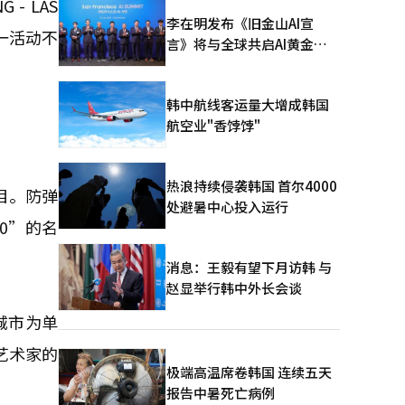
- LAS
李在明发布《旧金山AI宣
一活动不
言》将与全球共启AI黄金时
代
韩中航线客运量大增成韩国
航空业"香饽饽"
热浪持续侵袭韩国 首尔4000
目。防弹
处避暑中心投入运行
0”的名
消息：王毅有望下月访韩 与
赵显举行韩中外长会谈
城市为单
一艺术家的
极端高温席卷韩国 连续五天
报告中暑死亡病例