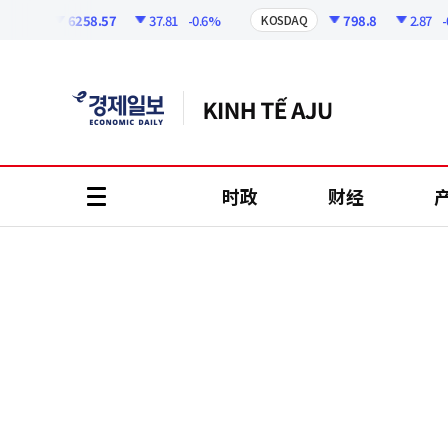
코
인
6258.57
37.81
-0.6%
798.8
2.87
-0.36
I
KOSDAQ
정
보
时政
财经
all
menu