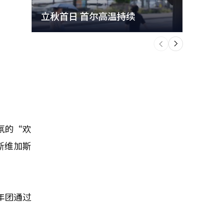
立秋首日 首尔高温持续
极端
个
前
一
下
气氛的“欢
拉斯维加斯
年团通过