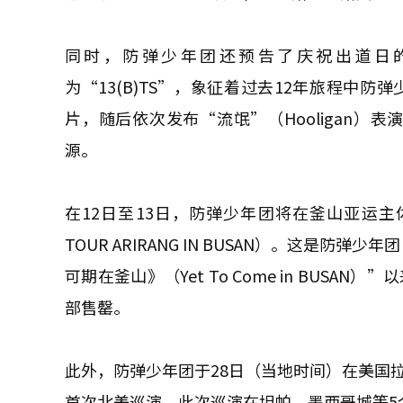
同时，防弹少年团还预告了庆祝出道日的“202
为“13(B)TS”，象征着过去12年旅程中
片，随后依次发布“流氓”（Hooligan）表演
源。
在12日至13日，防弹少年团将在釜山亚运主体
TOUR ARIRANG IN BUSAN）。这是防弹
可期在釜山》（Yet To Come in BU
部售罄。
此外，防弹少年团于28日（当地时间）在美国拉斯维
首次北美巡演。此次巡演在坦帕、墨西哥城等5