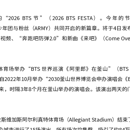
6 BTS 节”（2026 BTS FESTA）。今年的
防弹少年团与粉丝（ARMY）共同开启的新篇章。将于4日发
视频、“奔跑吧防弹2.0”和新曲《来吧》（Come Ov
育场举办“BTS 世界巡演《阿里郎》在釜山”（BTS W
少年团自2022年10月举办“2030釜山世界博览会申办演唱会《B
SAN）”以来，时隔3年8个月在釜山举办的演唱会。该演出两天
加斯阿尔利真特体育场（Allegiant Stadium）结
个城市进行了15场演出，所有场次均售罄，吸引了约84