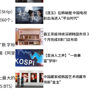
rip）
《逐玉》在韩破圈 中国电视
剧出海进入"平台时代"
60个，
霸王茶姬持续深耕韩国市场 3
个月完成8家门店布局
“数字标
专辑《阿里
【亚洲人之声】"一夜暴
富"梦碎！
中国藏家成韩国艺术收藏市
球上最大的
场新"金主"
 BTS）