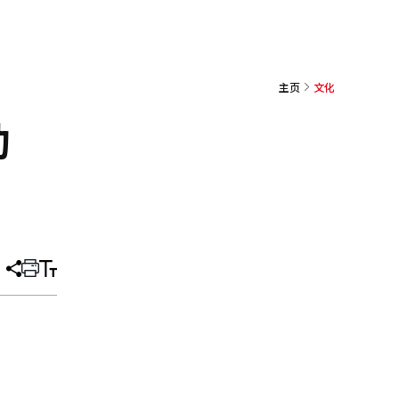
主页
文化
动
分
打
调
享
印
整
文
大
章
小