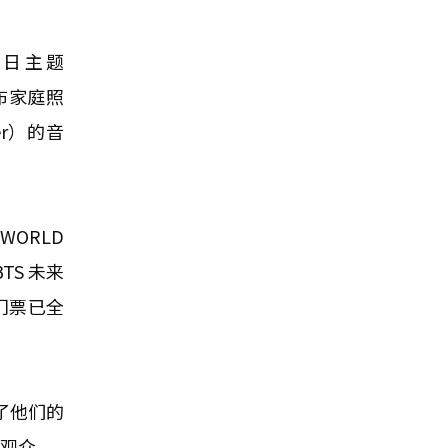
节日主题
布家庭照
er）的音
ORLD
TS 未来
的门票已全
束了他们的
万观众。