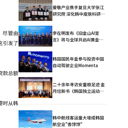
爱敬产业携手复旦大学张江
研究院 深化韩中皮肤科研合
作
。尽管由
李在明发布《旧金山AI宣
言》将与全球共启AI黄金时
这引发了
代
韩国国民年金参与投资中国
自动驾驶企业Momenta
贷款总额
二十余年寻访安重根足迹 金
月培新书《韩国独立运动圣
地：向旅顺口追问历史》出
要时从韩
版
韩中航线客运量大增成韩国
航空业"香饽饽"