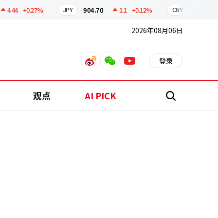
44
+0.27%
904.70
1.1
+0.12%
211.56
0
JPY
CNY
2026年08月06日
登录
weibo
weixin
youtube
观点
AI PICK
搜
索