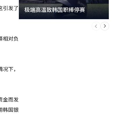
这引发了
极端高温致韩国职棒停赛
首尔
个
前
一
下
择相对负
情况下，
资金而发
用韩国银