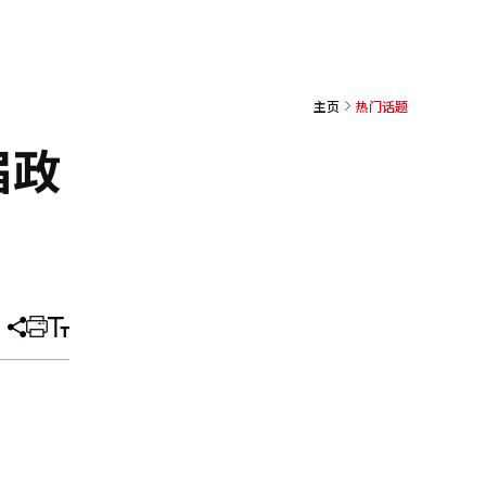
主页
热门话题
届政
分
打
调
享
印
整
文
大
章
小