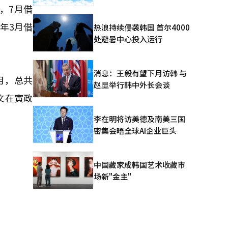
，7月借
今年3月借
热浪持续侵袭韩国 首尔4000
处避暑中心投入运行
消息：王毅有望下月访韩 与
月，总共
赵显举行韩中外长会谈
。文在寅政
李在明将访美德及南美三国
密集会晤全球AI企业巨头
中国藏家成韩国艺术收藏市
场新"金主"