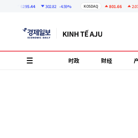
코
인
6295.44
302.82
-4.59%
801.66
2.07
+0
I
KOSDAQ
정
보
时政
财经
all
menu