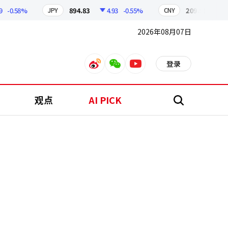
0.58%
894.83
4.93
-0.55%
209.90
1.06
JPY
CNY
2026年08月07日
登录
weibo
weixin
youtube
观点
AI PICK
搜
索