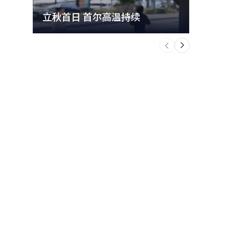
立秋首日 首尔高温持续
极端
个
前
一
下