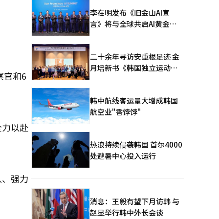
李在明发布《旧金山AI宣
言》将与全球共启AI黄金时
代
二十余年寻访安重根足迹 金
月培新书《韩国独立运动圣
察官和6
地：向旅顺口追问历史》出
版
韩中航线客运量大增成韩国
航空业"香饽饽"
全力以赴
热浪持续侵袭韩国 首尔4000
处避暑中心投入运行
队、强力
消息：王毅有望下月访韩 与
赵显举行韩中外长会谈