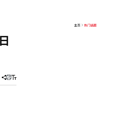
主页
热门话题
日
分
打
调
享
印
整
文
大
章
小