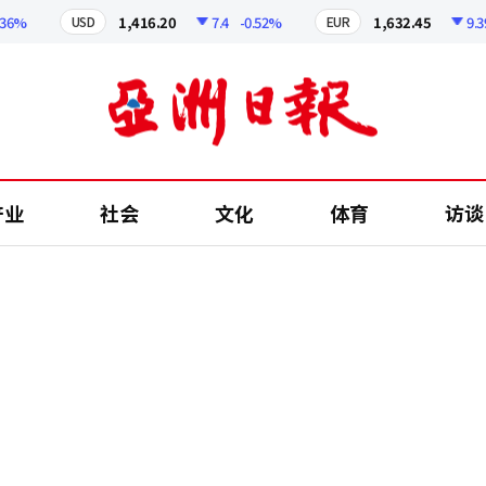
%
1,416.20
7.4
-0.52%
1,632.45
9.39
-
USD
EUR
产业
社会
文化
体育
访谈