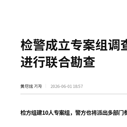
检警成立专案组调
进行联合勘查
黄尽炫 기자
2026-06-01 18:57
检方组建10人专案组，警方也将派出多部门