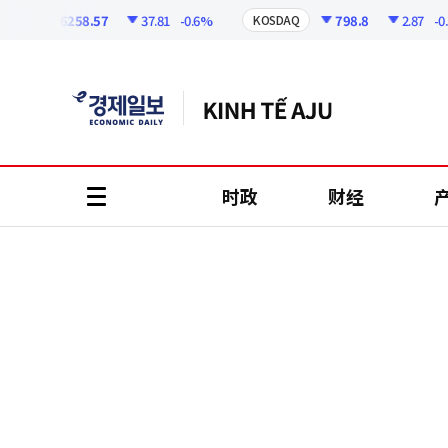
코
인
6258.57
37.81
-0.6%
798.8
2.87
-0.36
I
KOSDAQ
정
보
时政
财经
all
menu