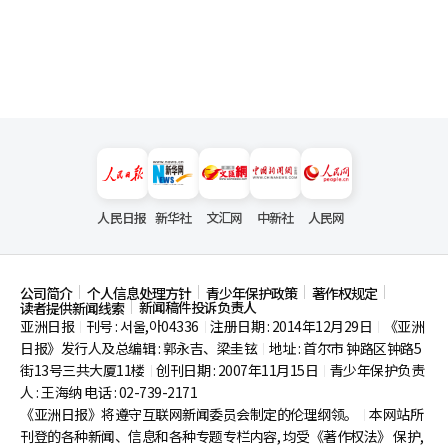
人民日报
新华社
文汇网
中新社
人民网
公司简介
个人信息处理方针
青少年保护政策
著作权规定
新闻稿件投诉负责人
读者提供新闻线索
亚洲日报
刊号 : 서울,아04336
注册日期 : 2014年12月29日
《亚洲
|
|
|
日报》发行人及总编辑 : 郭永吉、梁圭铉
地址 : 首尔市
钟路区钟路5
|
街13号三共大厦11楼
创刊日期 : 2007年11月15日
青少年保护负责
|
|
人 : 王海纳 电话 : 02-739-2171
《亚洲日报》将遵守互联网新闻委员会制定的伦理纲领。
本网站所
|
刊登的各种新闻、信息和各种专题专栏内容, 均受《著作权法》
保护,