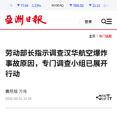
코
인
218.74
77.64
-1.23%
780.52
21.15
-2.64%
KOSDAQ
정
보
all
登录
搜
men
索
主页
热门话题
劳动部长指示调查汉华航空爆炸
事故原因，专门调查小组已展开
行动
黄尽炫 기자
2026-06-01 21:24
分
打
调
享
印
整
文
大
章
小