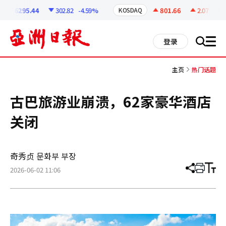
코
인
6295.44
302.82
-4.59%
801.66
2.07
+0.2
KOSDAQ
정
보
all
登录
搜
men
索
主页
热门话题
古巴旅游业崩溃，62家豪华酒店
关闭
奇秀贞 문화부 부장
2026-06-02 11:06
分
打
调
享
印
整
文
大
章
小