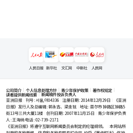
人民日报
新华社
文汇网
中新社
人民网
公司简介
个人信息处理方针
青少年保护政策
著作权规定
新闻稿件投诉负责人
读者提供新闻线索
亚洲日报
刊号 : 서울,아04336
注册日期 : 2014年12月29日
《亚洲
|
|
|
日报》发行人及总编辑 : 郭永吉、梁圭铉
地址 : 首尔市
钟路区钟路5
|
街13号三共大厦11楼
创刊日期 : 2007年11月15日
青少年保护负责
|
|
人 : 王海纳 电话 : 02-739-2171
《亚洲日报》将遵守互联网新闻委员会制定的伦理纲领。
本网站所
|
刊登的各种新闻、信息和各种专题专栏内容, 均受《著作权法》
保护,