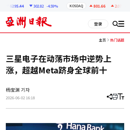
코
인
6295.44
302.82
-4.59%
801.66
2.07
+0.2
KOSDAQ
정
보
all
登录
搜
men
索
主页
热门话题
三星电子在动荡市场中逆势上
涨，超越Meta跻身全球前十
杨宝渊 기자
2026-06-02 16:18
分
打
调
享
印
整
文
大
章
小