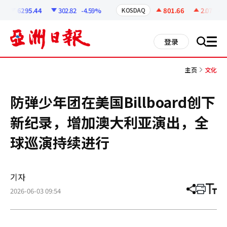
코
인
6295.44
302.82
-4.59%
801.66
2.07
+0.2
KOSDAQ
정
보
all
登录
搜
men
索
主页
文化
防弹少年团在美国Billboard创下
新纪录，增加澳大利亚演出，全
球巡演持续进行
기자
2026-06-03 09:54
分
打
调
享
印
整
文
大
章
小