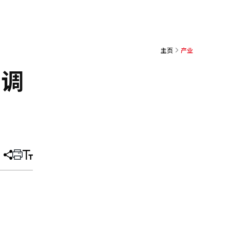
主页
产业
空调
分
打
调
享
印
整
文
大
章
小