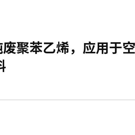
吨废聚苯乙烯，应用于
料