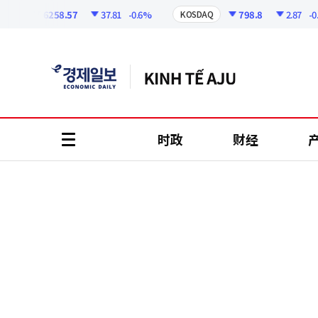
코
인
6258.57
37.81
-0.6%
798.8
2.87
-0.36
I
KOSDAQ
정
보
时政
财经
all
menu