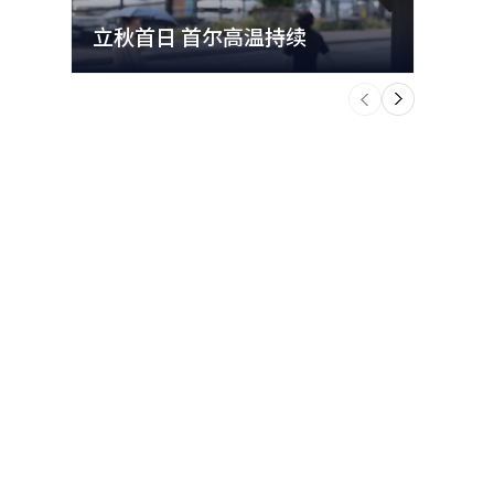
立秋首日 首尔高温持续
极端
个
前
一
下