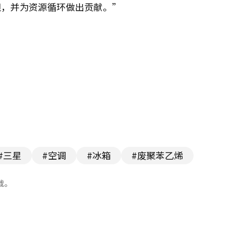
担，并为资源循环做出贡献。”
#三星
#空调
#冰箱
#废聚苯乙烯
载。