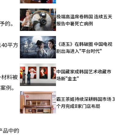
极端高温席卷韩国 连续五天
授予的。
报告中暑死亡病例
《逐玉》在韩破圈 中国电视
40平方
剧出海进入"平台时代"
中国藏家成韩国艺术收藏市
一材料被
场新"金主"
性案例。
霸王茶姬持续深耕韩国市场 3
个月完成8家门店布局
产品中的