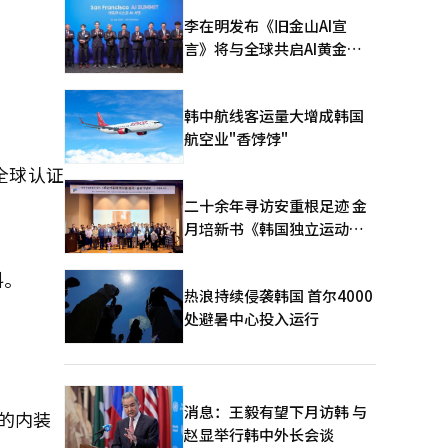
李在明发布《旧金山AI宣
言》将与全球共启AI黄金时
代
韩中航线客运量大增成韩国
航空业"香饽饽"
全球认证
二十余年寻访安重根足迹 金
月培新书《韩国独立运动圣
地：向旅顺口追问历史》出
版
料。
热浪持续侵袭韩国 首尔4000
处避暑中心投入运行
消息：王毅有望下月访韩 与
'的内装
赵显举行韩中外长会谈