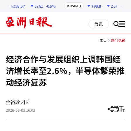
코
인
6258.57
37.81
-0.6%
798.8
2.87
-0.36%
KOSDAQ
정
보
all
登录
搜
men
索
主页
热门话题
经济合作与发展组织上调韩国经
济增长率至2.6%，半导体繁荣推
动经济复苏
金裕珍 기자
2026-06-03 16:03
分
打
调
享
印
整
文
大
章
小