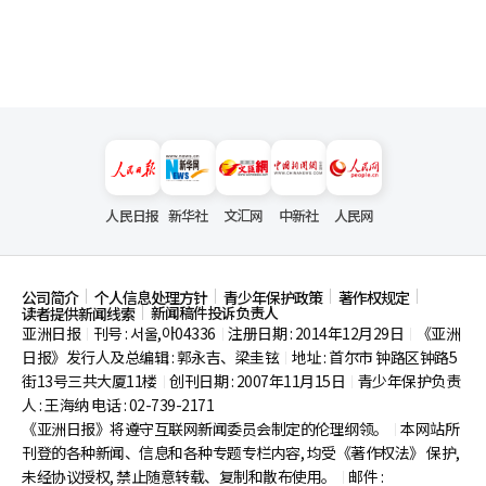
人民日报
新华社
文汇网
中新社
人民网
公司简介
个人信息处理方针
青少年保护政策
著作权规定
新闻稿件投诉负责人
读者提供新闻线索
亚洲日报
刊号 : 서울,아04336
注册日期 : 2014年12月29日
《亚洲
|
|
|
日报》发行人及总编辑 : 郭永吉、梁圭铉
地址 : 首尔市
钟路区钟路5
|
街13号三共大厦11楼
创刊日期 : 2007年11月15日
青少年保护负责
|
|
人 : 王海纳 电话 : 02-739-2171
《亚洲日报》将遵守互联网新闻委员会制定的伦理纲领。
本网站所
|
刊登的各种新闻、信息和各种专题专栏内容, 均受《著作权法》
保护,
未经协议授权, 禁止随意转载、复制和散布使用。
邮件 :
|