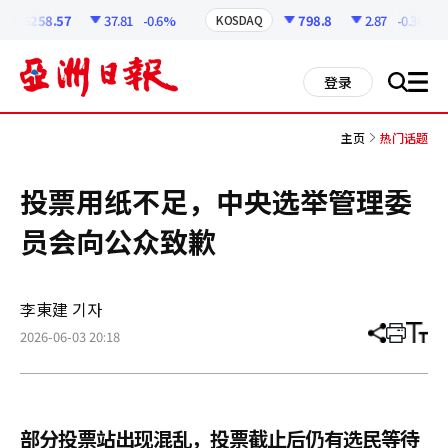
코
인
6258.57
37.81
-0.6%
798.8
2.87
-0.36%
KOSDAQ
정
보
all
登录
搜
men
索
主页
热门话题
投票用纸不足，中央选举管理委
员会向公众致歉
李東建 기자
2026-06-03 20:18
分
打
调
享
印
整
文
大
章
小
部分投票站出现混乱，投票截止后仍有选民等待