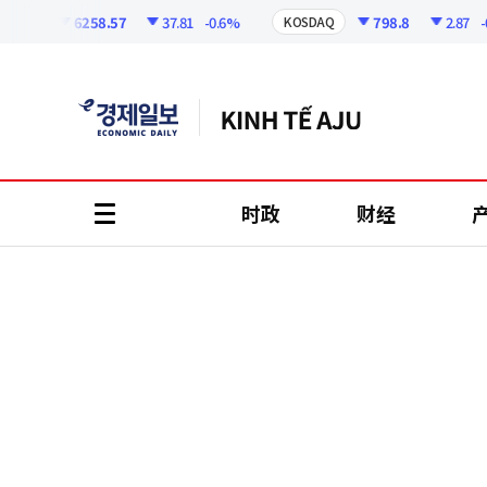
코
인
6258.57
37.81
-0.6%
798.8
2.87
-0.3
PI
KOSDAQ
정
보
时政
财经
all
menu