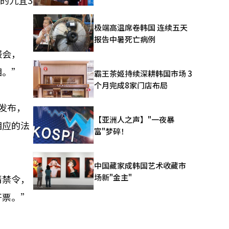
的九宜3
极端高温席卷韩国 连续五天
报告中暑死亡病例
报会，
相。”
霸王茶姬持续深耕韩国市场 3
个月完成8家门店布局
发布，
【亚洲人之声】"一夜暴
相应的法
富"梦碎！
中国藏家成韩国艺术收藏市
场新"金主"
请禁令，
开票。”