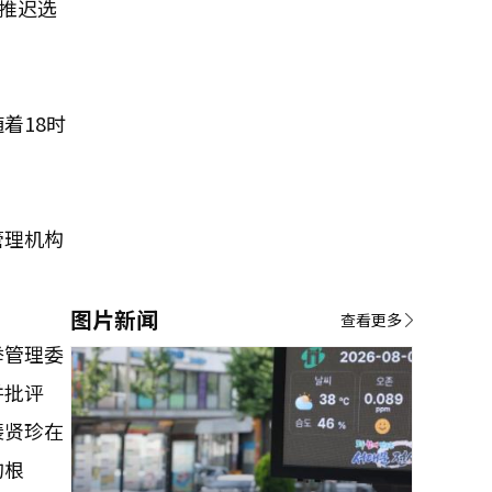
推迟选
着18时
管理机构
图片新闻
查看更多
举管理委
并批评
裴贤珍在
的根