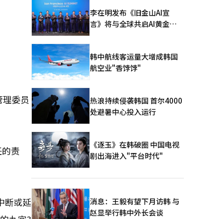
李在明发布《旧金山AI宣
言》将与全球共启AI黄金时
代
韩中航线客运量大增成韩国
航空业"香饽饽"
管理委员
热浪持续侵袭韩国 首尔4000
处避暑中心投入运行
《逐玉》在韩破圈 中国电视
任的责
剧出海进入"平台时代"
中断或延
消息：王毅有望下月访韩 与
赵显举行韩中外长会谈