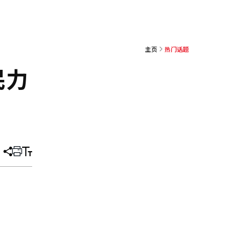
主页
热门话题
民力
分
打
调
享
印
整
文
大
章
小