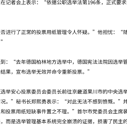
在记者会上表示：“依据公职选举法第196条，正式要求
否进行了正常的投票用纸管理令人怀疑。”他担忧：“随
。”
提到：“去年德国柏林地方选举中，德国宪法法院因选举
举结果，宣布选举无效并命令重新投票。”
正选举安心投票委员会委员长前往京畿道果川市的中央选
情况。”秘书长郑熙勇表示：“对此无法不感到愤慨。”
议和投票用纸短缺事件置之不理。”首尔市党委员会主席
误，而是选举管理基本系统完全崩溃的证据，损害了民主