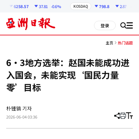
코
인
6258.57
37.81
-0.6%
798.8
2.87
-0.36
I
KOSDAQ
정
보
all
登录
搜
men
索
主页
热门话题
6·3地方选举：赵国未能成功进
入国会，未能实现‘国民力量
零’目标
朴锺镐 기자
2026-06-04 03:36
分
打
调
享
印
整
文
大
章
小