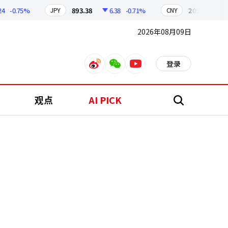
-0.75%
893.38
6.38
-0.71%
209.17
1.7
JPY
CNY
2026年08月09日
登录
weibo
weixin
youtube
观点
AI PICK
搜
索