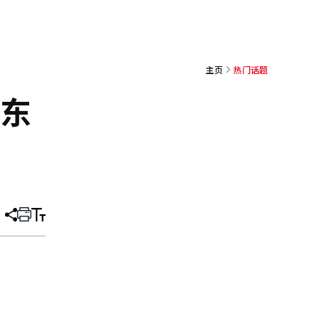
主页
热门话题
中东
分
打
调
享
印
整
文
大
章
小