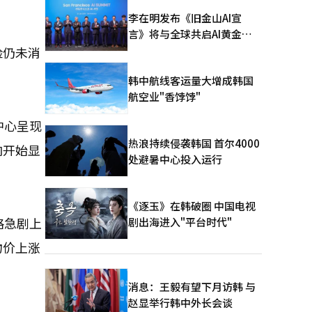
李在明发布《旧金山AI宣
言》将与全球共启AI黄金时
代
险仍未消
韩中航线客运量大增成韩国
航空业"香饽饽"
中心呈现
热浪持续侵袭韩国 首尔4000
响开始显
处避暑中心投入运行
《逐玉》在韩破圈 中国电视
格急剧上
剧出海进入"平台时代"
物价上涨
消息：王毅有望下月访韩 与
赵显举行韩中外长会谈