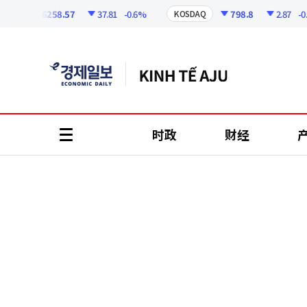
코
인
6258.57
37.81
-0.6%
798.8
2.87
-0.3
PI
KOSDAQ
정
보
时政
财经
all
menu