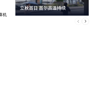
立秋首日 首尔高温持续
极端
算机
个
前
一
下