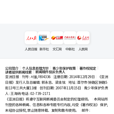
人民日报
新华社
文汇网
中新社
人民网
公司简介
个人信息处理方针
青少年保护政策
著作权规定
新闻稿件投诉负责人
读者提供新闻线索
亚洲日报
刊号 : 서울,아04336
注册日期 : 2014年12月29日
《亚洲
|
|
|
日报》发行人及总编辑 : 郭永吉、梁圭铉
地址 : 首尔市
钟路区钟路5
|
街13号三共大厦11楼
创刊日期 : 2007年11月15日
青少年保护负责
|
|
人 : 王海纳 电话 : 02-739-2171
《亚洲日报》将遵守互联网新闻委员会制定的伦理纲领。
本网站所
|
刊登的各种新闻、信息和各种专题专栏内容, 均受《著作权法》
保护,
未经协议授权, 禁止随意转载、复制和散布使用。
邮件 :
|