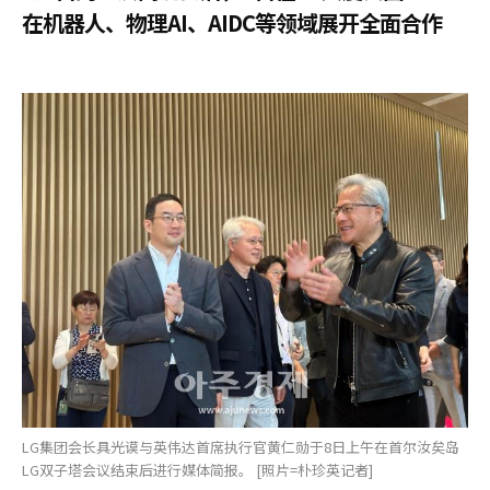
在机器人、物理AI、AIDC等领域展开全面合作
LG集团会长具光谟与英伟达首席执行官黄仁勋于8日上午在首尔汝矣岛
LG双子塔会议结束后进行媒体简报。 [照片=朴珍英记者]