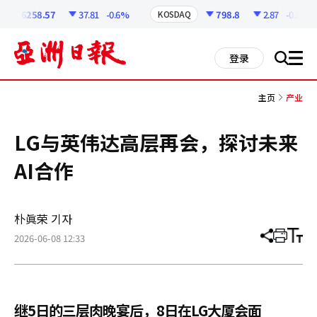
코
인
6258.57
37.81
-0.6%
798.8
2.87
-0.36%
KOSDAQ
정
보
all
登录
搜
men
索
主页
产业
LG与英伟达高层再会，探讨未来
AI合作
朴眞荣 기자
2026-06-08 12:33
分
打
调
享
印
整
文
大
章
小
继5日的三层肉晚宴后，8日在LG大厦会面