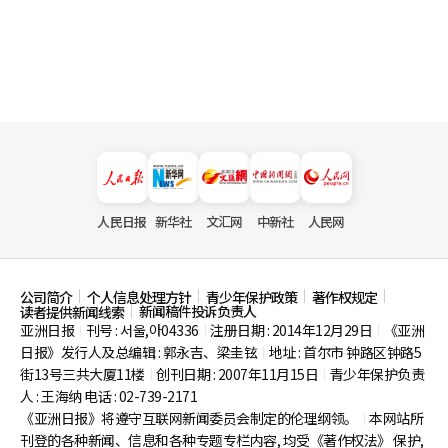
人民日报
新华社
文汇网
中新社
人民网
公司简介
个人信息处理方针
青少年保护政策
著作权规定
新闻稿件投诉负责人
读者提供新闻线索
亚洲日报
刊号 : 서울,아04336
注册日期 : 2014年12月29日
《亚洲
|
|
|
日报》发行人及总编辑 : 郭永吉、梁圭铉
地址 : 首尔市
钟路区钟路5
|
街13号三共大厦11楼
创刊日期 : 2007年11月15日
青少年保护负责
|
|
人 : 王海纳 电话 : 02-739-2171
《亚洲日报》将遵守互联网新闻委员会制定的伦理纲领。
本网站所
|
刊登的各种新闻、信息和各种专题专栏内容, 均受《著作权法》
保护,