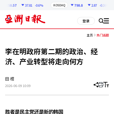
코
인
6258.57
37.81
-0.6%
798.8
2.87
-0.36%
KOSDAQ
정
보
all
登录
搜
men
索
主页
热门话题
李在明政府第二期的政治、经
济、产业转型将走向何方
田 橒
2026-06-09 10:09
分
打
调
享
印
整
文
大
章
小
胜者是民主党还是新的韩国