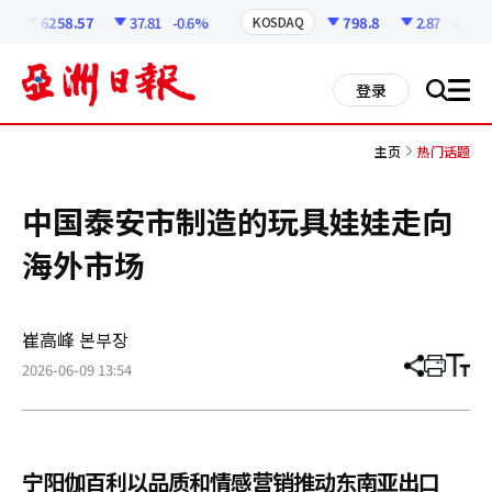
코
인
6258.57
37.81
-0.6%
798.8
2.87
-0.36%
KOSDAQ
정
보
all
登录
搜
men
索
主页
热门话题
中国泰安市制造的玩具娃娃走向
海外市场
崔高峰 본부장
2026-06-09 13:54
分
打
调
享
印
整
文
大
章
小
宁阳伽百利以品质和情感营销推动东南亚出口