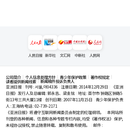
人民日报
新华社
文汇网
中新社
人民网
公司简介
个人信息处理方针
青少年保护政策
著作权规定
新闻稿件投诉负责人
读者提供新闻线索
亚洲日报
刊号 : 서울,아04336
注册日期 : 2014年12月29日
《亚洲
|
|
|
日报》发行人及总编辑 : 郭永吉、梁圭铉
地址 : 首尔市
钟路区钟路5
|
街13号三共大厦11楼
创刊日期 : 2007年11月15日
青少年保护负责
|
|
人 : 王海纳 电话 : 02-739-2171
《亚洲日报》将遵守互联网新闻委员会制定的伦理纲领。
本网站所
|
刊登的各种新闻、信息和各种专题专栏内容, 均受《著作权法》
保护,
未经协议授权, 禁止随意转载、复制和散布使用。
邮件 :
|