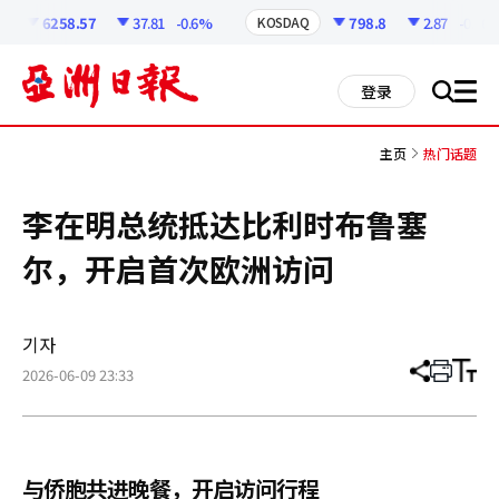
코
인
6258.57
37.81
-0.6%
798.8
2.87
-0.36%
KOSDAQ
정
보
all
登录
搜
men
索
主页
热门话题
李在明总统抵达比利时布鲁塞
尔，开启首次欧洲访问
기자
2026-06-09 23:33
分
打
调
享
印
整
文
大
章
小
与侨胞共进晚餐，开启访问行程