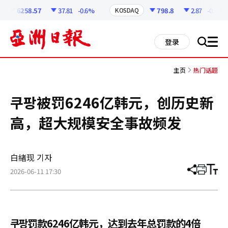
코
인
6258.57
37.81
-0.6%
798.8
2.87
-0.36%
KOSDAQ
정
보
all
登录
搜
men
索
主页
热门话题
쿠팡被罚6246亿韩元，创历史新
高，超大规模安全事故频发
白緖现 기자
2026-06-11 17:30
分
打
调
享
印
整
文
大
章
小
쿠팡罚款6246亿韩元，达到去年总罚款的4倍