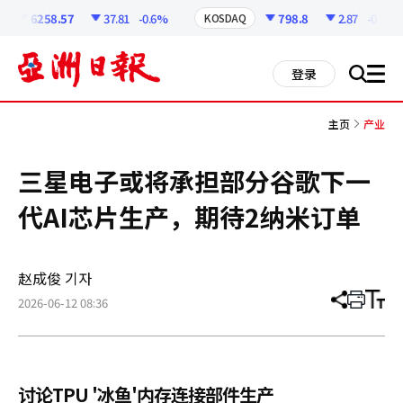
코
인
6258.57
37.81
-0.6%
798.8
2.87
-0.36%
KOSDAQ
정
보
all
登录
搜
men
索
主页
产业
三星电子或将承担部分谷歌下一
代AI芯片生产，期待2纳米订单
赵成俊 기자
2026-06-12 08:36
分
打
调
享
印
整
文
大
章
小
讨论TPU '冰鱼'内存连接部件生产