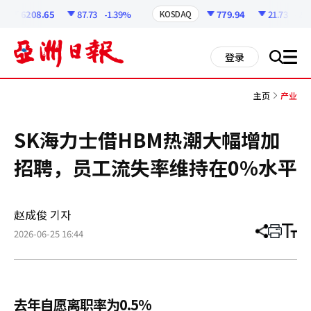
코
인
6208.65
87.73
-1.39%
779.94
21.73
-2.7
KOSDAQ
정
보
all
登录
搜
men
索
主页
产业
SK海力士借HBM热潮大幅增加
招聘，员工流失率维持在0%水平
赵成俊 기자
2026-06-25 16:44
分
打
调
享
印
整
文
大
章
小
去年自愿离职率为0.5%