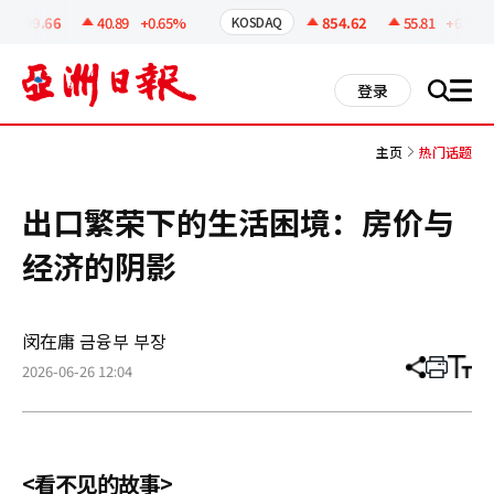
코
인
6299.66
40.89
+0.65%
854.62
55.81
+6.99%
KOSDAQ
정
보
all
登录
搜
men
索
主页
热门话题
出口繁荣下的生活困境：房价与
经济的阴影
闵在庸 금융부 부장
2026-06-26 12:04
分
打
调
享
印
整
文
大
章
小
<看不见的故事>