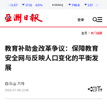
코
인
6258.57
37.81
-0.6%
798.8
2.87
-0.36%
KOSDAQ
정
보
all
登录
搜
men
索
主页
热门话题
教育补助金改革争议：保障教育
安全网与反映人口变化的平衡发
展
白斗山 기자
2026-07-08 13:48
分
打
调
享
印
整
文
大
章
小